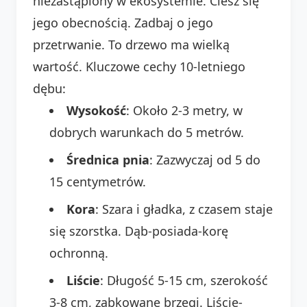
niezastąpiony w ekosystemie. Ciesz się
jego obecnością. Zadbaj o jego
przetrwanie. To drzewo ma wielką
wartość. Kluczowe cechy 10-letniego
dębu:
Wysokość
: Około 2-3 metry, w
dobrych warunkach do 5 metrów.
Średnica pnia
: Zazwyczaj od 5 do
15 centymetrów.
Kora
: Szara i gładka, z czasem staje
się szorstka. Dąb-posiada-korę
ochronną.
Liście
: Długość 5-15 cm, szerokość
3-8 cm, ząbkowane brzegi. Liście-