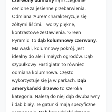
czerwony odmiany
są szczególnie
cenione za jesienne przebarwienia.
Odmiana 'Aurea' charakteryzuje się
żółtymi liśćmi. Tworzy piękne,
kontrastowe zestawienia. 'Green
Pyramid' to
dąb kolumnowy czerwony
.
Ma wąski, kolumnowy pokrój. Jest
idealny do alei i małych ogrodów. Dąb
szypułkowy 'Fastigiata' to również
odmiana kolumnowa. Często
wykorzystuje się ją w parkach.
Dąb
amerykański drzewo
to szeroka
kategoria. Należą do niej dąb dwubarwny
i dąb biały. Te gatunki mają specyficzne