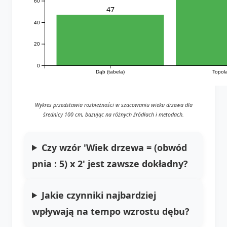
60
47
40
20
0
Dąb (tabela)
Topola
Wykres przedstawia rozbieżności w szacowaniu wieku drzewa dla
średnicy 100 cm, bazując na różnych źródłach i metodach.
Czy wzór 'Wiek drzewa = (obwód
pnia : 5) x 2' jest zawsze dokładny?
Jakie czynniki najbardziej
wpływają na tempo wzrostu dębu?