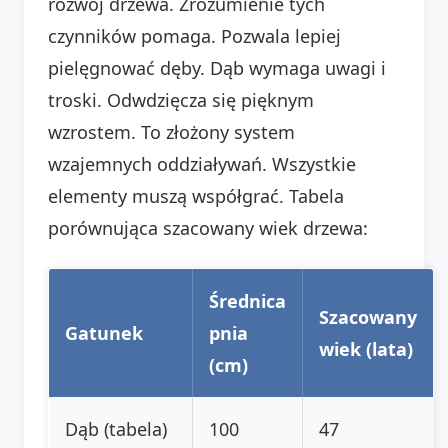
rozwój drzewa. Zrozumienie tych
czynników pomaga. Pozwala lepiej
pielęgnować dęby. Dąb wymaga uwagi i
troski. Odwdzięcza się pięknym
wzrostem. To złożony system
wzajemnych oddziaływań. Wszystkie
elementy muszą współgrać. Tabela
porównująca szacowany wiek drzewa:
Średnica
Szacowany
Gatunek
pnia
wiek (lata)
(cm)
Dąb (tabela)
100
47