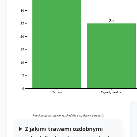
30
25
25
20
15
10
5
0
Rabaty
Ogrody skalne
Popularność zastosowań rozchodnika okazałego w ogrodach.
Z jakimi trawami ozdobnymi