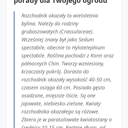
porady dla Twojego ogrodu
Rozchodnik okazały to wieloletnia
bylina. Należy do rodziny
gruboszowatych (Crassulaceae).
Wcześniej znany był jako Sedum
spectabile, obecnie to Hylotelephium
spectabile. Roślina pochodzi z Korei oraz
północnych Chin. Tworzy wzniesiony,
krzaczasty pokrój. Dorasta do
rozchodnik okazały wysokość 40-50 cm,
czasem osiąga 60 cm. Posiada gęsto
osadzone, mięsiste liście. Są one
jajowate, niebiesko-zielone. Kwiaty
rozchodnika okazałego są różowe.
Zbiera je w parasolowate kwiatostany o
średnicy 10-15 cm. Kwitnie długo, od