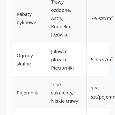
Trawy
ozdobne,
Rabaty
Astry,
7-9 szt/m²
bylinowe
Rudbekie,
Jeżówki
Jałowce
Ogrody
płożące,
5-7 szt/m²
skalne
Pięciorniki
Inne
1-3
Pojemniki
sukulenty,
szt/pojemn
Niskie trawy