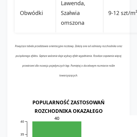
Lawenda,
Obwódki
Szałwia
9-12 szt/m
omszona
Powyższa tabela przedstawia orientacyjne rozstawy. Zależą one od odmiany rozchodnika oraz
pożądanego efektu. Gęstsze sadzenie daje szybszy efekt wypełnienia. Rzadsze zapewnia więcej
przestrzeni dla rozwoju pojedynczych kęp. Pamiętaj o docelowym rozmiarze roślin
towarzyszących.
POPULARNOŚĆ ZASTOSOWAŃ
ROZCHODNIKA OKAZAŁEGO
40
40
35